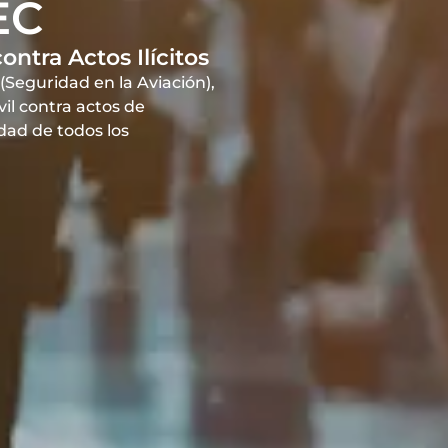
EC
ontra Actos Ilícitos
(Seguridad en la Aviación),
ivil contra actos de
idad de todos los