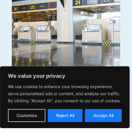
We value your privacy
AVSEC en España:
We use cookies to enhance your browsing experience,
El Programa Nacional de Seguridad para la
serve personalised ads or content, and analyse our traffic.
Aviación Civil (PNS) tiene como objetivo
By clicking "Accept All", you consent to our use of cookies.
establecer las medidas y procedimientos
English
necesarios para proteger a los siguientes
Customise
Reject All
Accept All
Spanish
grupos: