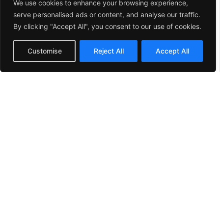
We use cookies to enhance your browsing experience,
serve personalised ads or content, and analyse our traffic.
By clicking "Accept All", you consent to our use of cookies.
English
Customise
Reject All
Accept All
Spanish
Las cookies
técnicas
permiten
al usuario
la
navegación
a través del
sitio web y