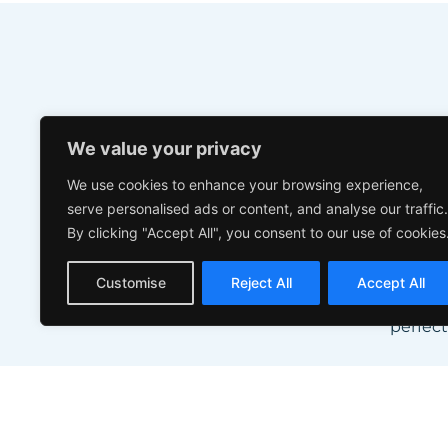
E
We value your privacy
R
We use cookies to enhance your browsing experience,
serve personalised ads or content, and analyse our traffic.
By clicking "Accept All", you consent to our use of cookies
Elabora
ca
Customise
Reject All
Accept All
o
perfect