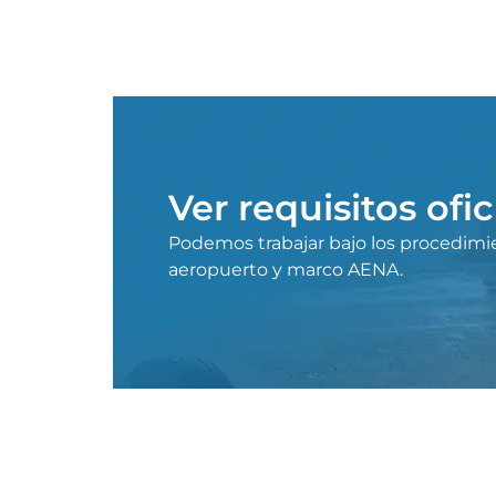
Ver requisitos ofi
Podemos trabajar bajo los procedimi
aeropuerto y marco AENA.