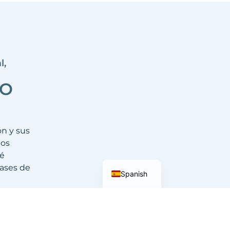
l,
SO
ón y sus
tos
té
English
fases de
Spanish
ntinuo