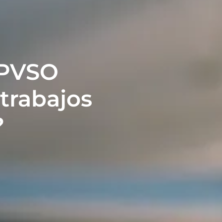
 PVSO
 trabajos
?