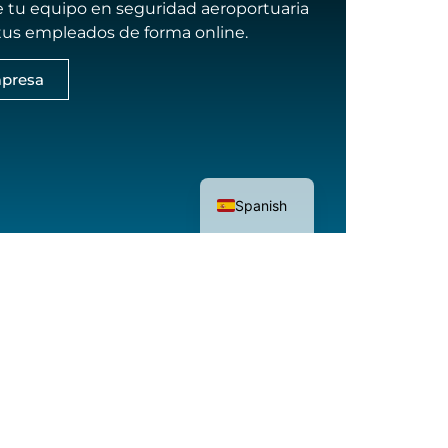
e tu equipo en seguridad aeroportuaria
 tus empleados de forma online.
presa
English
Spanish
enos
Solicita tu
presupuesto