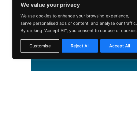
Inicia sesión para acceder a tus cursos
We value your privacy
aeroportuaria y gestionar tu formación.
We use cookies to enhance your browsing experience,
serve personalised ads or content, and analyse our traffic.
Registrarme como Alumno
By clicking "Accept All", you consent to our use of cookies
Customise
Reject All
Accept All
Más información
Sistemas de Gestión
Política de 