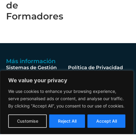
de
Formadores
Más información
Sistemas de Gestión
Política de Privacidad
Gobierno Corporativo
Aviso Legal
We value your privacy
Responsabilidad Social
Política de Cookies
We use cookies to enhance your browsing experience,
Corporativa
Condiciones Generales
serve personalised ads or content, and analyse our traffic.
de la contratación
By clicking "Accept All", you consent to our use of cookies.
Síguenos
English
Customise
Reject All
Accept All
Solicita tu presupuesto
Spanish