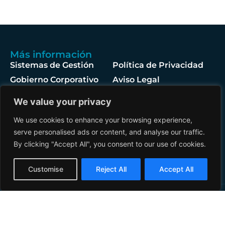
Más información
Sistemas de Gestión
Política de Privacidad
Gobierno Corporativo
Aviso Legal
Responsabilidad Social
Política de Cookies
We value your privacy
Corporativa
Condiciones Generales
We use cookies to enhance your browsing experience,
de la contratación
Síguenos
serve personalised ads or content, and analyse our traffic.
By clicking "Accept All", you consent to our use of cookies.
Solicita tu presupuesto
English
Customise
Reject All
Accept All
Spanish
Let's talk
aeronautics