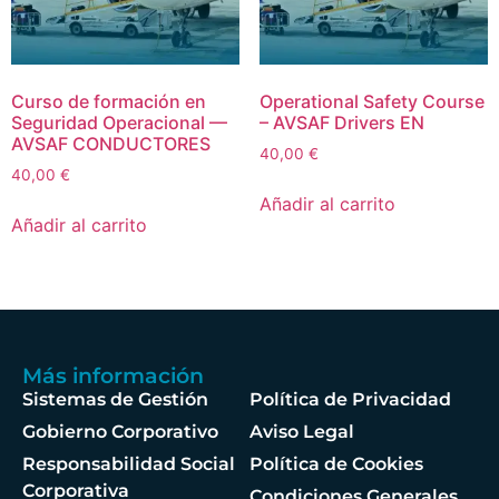
Curso de formación en
Operational Safety Course
Seguridad Operacional —
– AVSAF Drivers EN
AVSAF CONDUCTORES
40,00
€
40,00
€
Añadir al carrito
Añadir al carrito
Más información
Sistemas de Gestión
Política de Privacidad
Gobierno Corporativo
Aviso Legal
Responsabilidad Social
Política de Cookies
Corporativa
Condiciones Generales